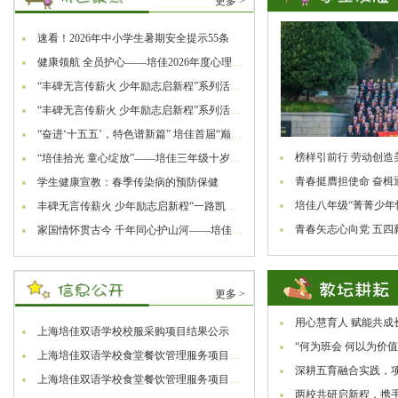
更多 >
速看！2026年中小学生暑期安全提示55条
健康领航 全员护心——培佳2026年度心理健康活动季纪实报道
“丰碑无言传薪火 少年励志启新程”系列活动之“忆烽火岁月 传红色艺韵”——培佳第二十三届艺术节暨“六一”庆典主题活动
“丰碑无言传薪火 少年励志启新程”系列活动之“科技赋能 守护民族力量”——培佳第二十三届科技节圆满落幕
“奋进‘十五五’，特色谱新篇” 培佳首届“巅峰杯”篮球比赛热血启幕！
榜样引前行 劳动创造美
“培佳拾光 童心绽放”——培佳三年级十岁生日成长礼纪实
青春挺膺担使命 奋楫逐
学生健康宣教：春季传染病的预防保健
培佳八年级“菁菁少年怀
丰碑无言传薪火 少年励志启新程“一路凯歌 一马当先”——培佳2025学年第二学期开学典礼
青春矢志心向党 五四薪
家国情怀贯古今 千年同心护山河——培佳首届学生节圆满落幕
更多 >
用心慧育人 赋能共成长
上海培佳双语学校校服采购项目结果公示
“何为班会 何以为价值引
上海培佳双语学校食堂餐饮管理服务项目中标结果公告
深耕五育融合实践，项
上海培佳双语学校食堂餐饮管理服务项目中标候选人公示
两校共研启新程，携手