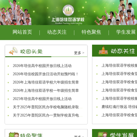
网站首页
动态关注
特色聚焦
学生发展
更多 >
上海培佳双语学校校
2026年培佳高中校园开放日线上活动
上海培佳双语学校食堂
2026年培佳校园开放日活动开始预约啦！
上海培佳双语学校食堂
2026年上海培佳双语学校六年级招生简章
上海培佳双语学校食堂
2026年上海培佳双语学校一年级招生简章
上海培佳双语学校校
2025年培佳高中校园开放日线上活动
赓续红魂行致远 培佳砺
关于2025年普陀区民办学校电脑随机录取结果的公示
百年征
上海培佳双语学校食堂
关于2025年普陀区民办一贯制学校直升电脑随机录取结果的公示